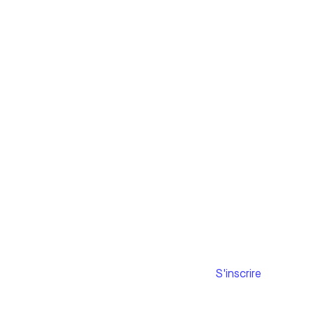
S'abonner à
notre newsletter
Adresse mail
S'inscrire