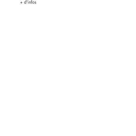
+ d'infos
BLOOM Project asbl
Rue Saint Josse 49, 1210 Bruxelles
BCE : 0449042494 - RPM Bruxelles
+32 2 640 14 50
info@bloomproject.be
Coordination générale et
artistique
Stéphanie BARBOTEAU
+32 488 59 67 19
stephanie@bloomproject.be