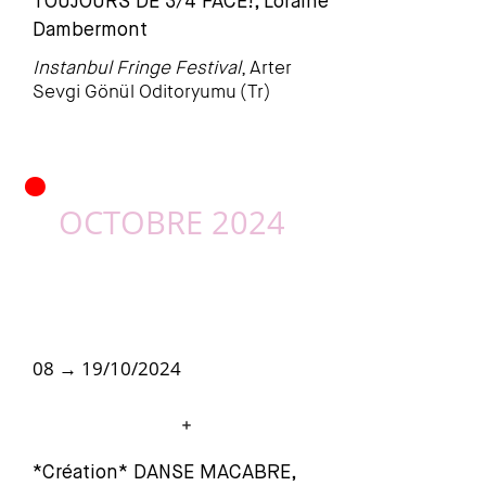
TOUJOURS DE 3/4 FACE!, Loraine
Dambermont
Instanbul Fringe Festival
,
Arter
Sevgi Gönül Oditoryumu
(Tr)
•
OCTOBRE 2024
08 → 19/10/2024
*Création* DANSE MACABRE,