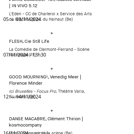
| IN VIVO 5.12
L'Eden - CC de Charleroi x Service des Arts
05 → 08/11/2024
de la scène prov. du Hainaut (Be)
FLESH, Cie Still Life
La Comédie de Clermont-Ferrand - Scène
07/11/2024 - 13h30
Nationale (Fr)
GOOD MOURNING!, Venedig Meer |
Florence Minder
Ici Bruxelles - Focus Pro
, Théâtre Varia,
12 → 14/11/2024
Bruxelles (Be)
DANSE MACABRE, Clément Thirion |
kosmocompany
16/11/2024
-reporté-
Mars - Mons art de la scène (Be)