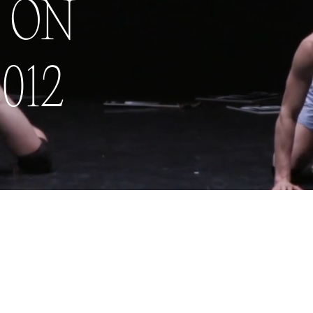
N
ON
012