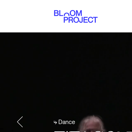
⮡ Dance