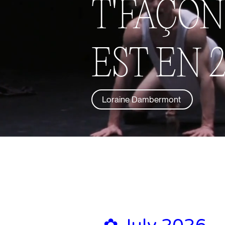
T'FAÇO
EST EN 2
Loraine Dambermont