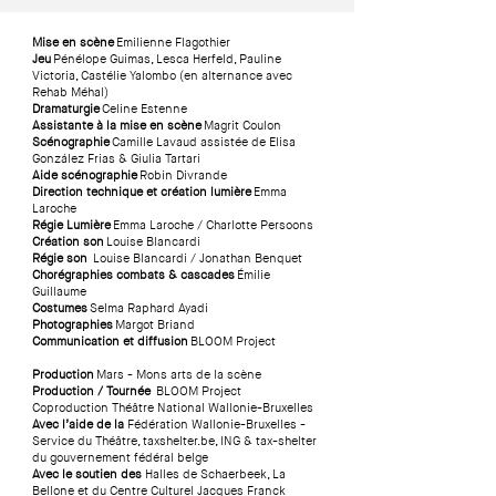
Mise en scène
Emilienne Flagothier
Jeu
Pénélope Guimas, Lesca Herfeld, Pauline
Victoria, Castélie Yalombo (en alternance avec
Rehab Méhal)
Dramaturgie
Celine Estenne
Assistante à la mise en scène
Magrit Coulon
Scénographie
Camille Lavaud assistée de Elisa
González Frias & Giulia Tartari
Aide scénographie
Robin Divrande
Direction technique et création lumière
Emma
Laroche
Régie Lumière
Emma Laroche / Charlotte Persoons
Création son
Louise Blancardi
Régie son
Louise Blancardi / Jonathan Benquet
Chorégraphies combats & cascades
Émilie
Guillaume
Costumes
Selma Raphard Ayadi
Photographies
Margot Briand
Communication et diffusion
BLOOM Project​
Production
Mars - Mons arts de la scène
Production / Tournée
BLOOM Project
Coproduction Théâtre National Wallonie-Bruxelles
Avec l’aide de la
Fédération Wallonie-Bruxelles -
Service du Théâtre, taxshelter.be, ING & tax-shelter
du gouvernement fédéral belge
Avec le soutien des
Halles de Schaerbeek, La
Bellone et du Centre Culturel Jacques Franck