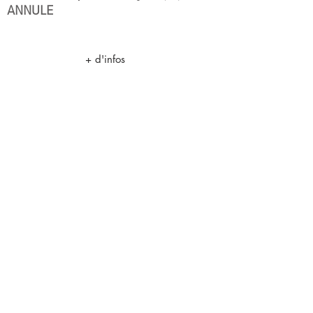
ANNULE
+ d'infos
21/04/2020
LA MUSICA DEUXIEME | Maison de
la culture de Tournai/Maison de
création (Be) ANNULE
+ d'infos
23/04/2020
LA MUSICA DEUXIEME | Centre
Culturel de Uccle (Be) ANNULE
+ d'infos