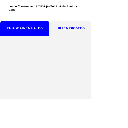
Leslie Mannès est
artiste partenaire
du Théâtre
Varia.
PROCHAINES DATES
DATES PASSÉES
S'abonner à
notre newsletter