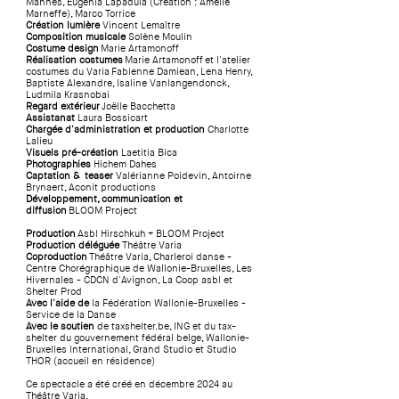
Mannès, Eugenia Lapadula (Création : Amélie
Marneffe), Marco Torrice
Création lumière
Vincent Lemaître
Composition musicale
Solène Moulin
Costume design
Marie Artamonoff
Réalisation costumes
Marie Artamonoff
et l'atelier
costumes du Varia
Fabienne Damiean, Lena Henry,
Baptiste Alexandre, Isaline Vanlangendonck,
Ludmila Krasnobai
Regard extérieur
Joëlle Bacchetta
Assistanat
Laura Bossicart
Chargée d'administration et production
Charlotte
Lalieu
Visuels pré-création
Laetitia Bica
Photographies
Hichem Dahes
Captation & teaser
Valérianne Poidevin, Antoirne
Brynaert, Aconit productions
Développement, communication et
diffusion
BLOOM Project
Production
Asbl Hirschkuh + BLOOM Project
Production déléguée
Théâtre Varia
Coproduction
Théâtre Varia, Charleroi danse -
Centre Chorégraphique de Wallonie-Bruxelles, Les
Hivernales - CDCN d'Avignon, La Coop asbl et
Shelter Prod
Avec l'aide de
la Fédération Wallonie-Bruxelles -
Service de la Danse
Avec le soutien
de taxshelter.be, ING et du tax-
shelter du gouvernement fédéral belge, Wallonie-
Bruxelles International, Grand Studio et Studio
THOR (accueil en résidence)
Ce spectacle a été créé en décembre 2024 au
Théâtre Varia.